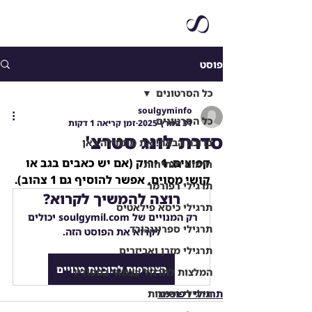
פוסט
כל הסרטונים
soulgyminfo
כל הסרטונים
31 במרץ 2025
זמן קריאה 1 דקות
סדרת לונג סטרצ'
ברוכה הבאה! את מתחילה כאן
קפיצים: 1 ירוק (אם יש כאבים בגב או 
חימום ומתיחות
קושי מסוים, אפשר להוסיף גם 1 צהוב).
תרגילי רפורמר
רוצה להמשיך לקרוא?
תרגילי כיסא פילאטיס
רק המנויים של soulgymil.com יכולים 
תרגילי ספרינגבורד
לקרוא את הפוסט הזה.
תרגילי מזרן ואביזרים
הצטרפות לתוכנית מנויים
המלצות לתרגול עצמאי בסטודיו
תרגילי רפורמר
תרגילי נשימות